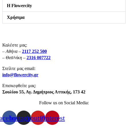
Η Flowercity
Χρήσιμα
Καλέστε μας:
– Αθήνα –
2117 252 500
– Θεσ/νίκη –
2316 007722
Στείλτε μας email:
info@flowercity.gr
Επισκεφθείτε μας:
Σουλίου 55, Αγ. Δημήτριος Αττικής, 173 42
Follow us on Social Media:
acebook
Instagram
Youtube
Pinterest