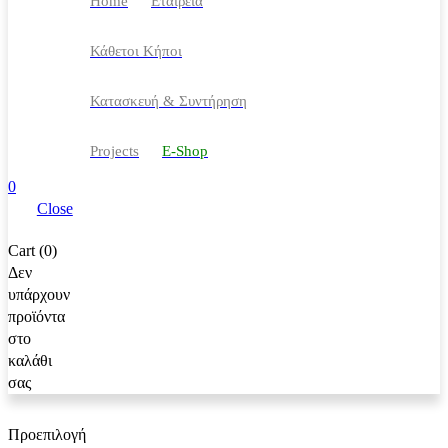
Home
Eταιρεία
Κάθετοι Κήποι
Κατασκευή & Συντήρηση
Projects
Ε-Shop
0
Close
Cart (0)
Δεν
υπάρχουν
προϊόντα
στο
καλάθι
σας
Προεπιλογή