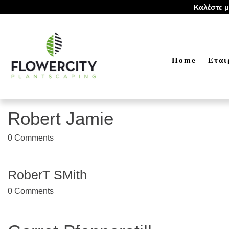
Καλέστε μ
Home
Eται
Robert Jamie
0
Comments
RoberT SMith
0
Comments