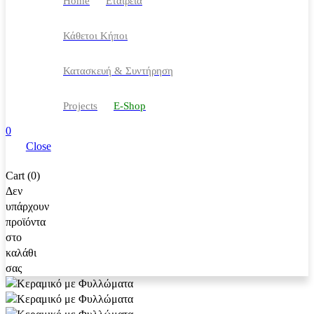
Home
Eταιρεία
Κάθετοι Κήποι
Κατασκευή & Συντήρηση
Projects
Ε-Shop
0
Close
Cart (0)
Δεν
υπάρχουν
προϊόντα
στο
καλάθι
σας