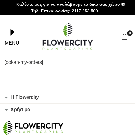
Καλέστε μας για να αναλάβουμε το δικό σας χώρο ☎️
Τηλ. Επικοινωνίας: 2117 252 500
0
MENU
[dokan-my-orders]
Η Flowercity
Χρήσιμα